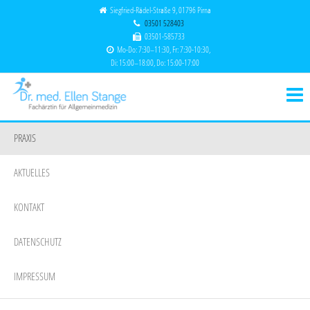
Siegfried-Rädel-Straße 9, 01796 Pirna
03501 528403
03501-585733
Mo-Do: 7:30–11:30, Fr: 7:30-10:30,
Di: 15:00–18:00, Do: 15:00-17:00
Dr.
Fachärztin für
Allgemeinmedizin
med.
Ellen
PRAXIS
Stange
AKTUELLES
KONTAKT
DATENSCHUTZ
IMPRESSUM